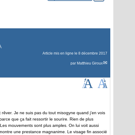
A
Article mis en ligne le
8 décembre 2017
par
Matthieu Giroux
 rêver. Je ne suis pas du tout misogyne quand j’en vois
arce que ça fait ressortir le sourire. Rien de plus
 Les mouvements sont plus amples. On lui voit aussi
e montre une prestance magnanime. Le visage fin associé