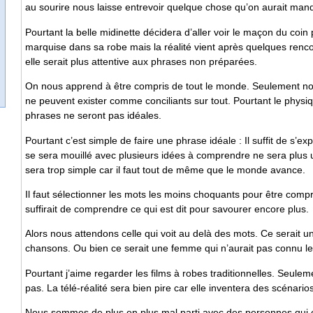
au sourire nous laisse entrevoir quelque chose qu’on aurait man
Pourtant la belle midinette décidera d’aller voir le maçon du coin
marquise dans sa robe mais la réalité vient après quelques rencon
elle serait plus attentive aux phrases non préparées.
On nous apprend à être compris de tout le monde. Seulement 
ne peuvent exister comme conciliants sur tout. Pourtant le physi
phrases ne seront pas idéales.
Pourtant c’est simple de faire une phrase idéale : Il suffit de s’
se sera mouillé avec plusieurs idées à comprendre ne sera plus 
sera trop simple car il faut tout de même que le monde avance.
Il faut sélectionner les mots les moins choquants pour être compri
suffirait de comprendre ce qui est dit pour savourer encore plus.
Alors nous attendons celle qui voit au delà des mots. Ce serait u
chansons. Ou bien ce serait une femme qui n’aurait pas connu les
Pourtant j’aime regarder les films à robes traditionnelles. Seulem
pas. La télé-réalité sera bien pire car elle inventera des scénari
Nous sommes de plus en plus mal parti avec des personnes qui 