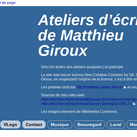
ed de page
Ateliers d’écr
de Matthieu
Giroux
Voici les textes des ateliers auxquels j’ai participé.
Le site web est en licence libre Creative Common by SA. Si
Giroux, en respectant l’origine de la licence, c’est à dire e
Les poèmes sont sur
http://matthieu.giroux.free.fr/
et vou
Sources de mes sites web :
https://archive.org/download/SauveLiberlog/economiesg
https://archive.org/download/SauveLiberlog/GLOBE.7z
Les images viennent de Wikimedia Commons.
VLogs
Contact
Musique
Beauregard
Laval
Ma