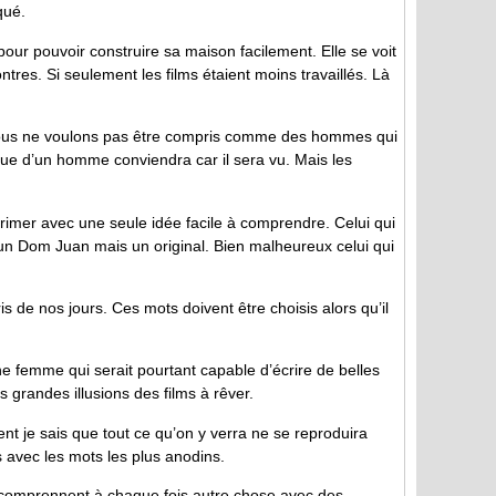
qué.
 pour pouvoir construire sa maison facilement. Elle se voit
tres. Si seulement les films étaient moins travaillés. Là
nous ne voulons pas être compris comme des hommes qui
que d’un homme conviendra car il sera vu. Mais les
exprimer avec une seule idée facile à comprendre. Celui qui
un Dom Juan mais un original. Bien malheureux celui qui
s de nos jours. Ces mots doivent être choisis alors qu’il
ne femme qui serait pourtant capable d’écrire de belles
 grandes illusions des films à rêver.
ent je sais que tout ce qu’on y verra ne se reproduira
os avec les mots les plus anodins.
comprennent à chaque fois autre chose avec des